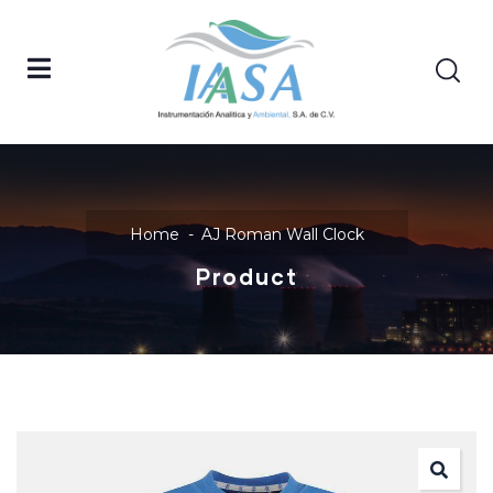
Home
AJ Roman Wall Clock
Product