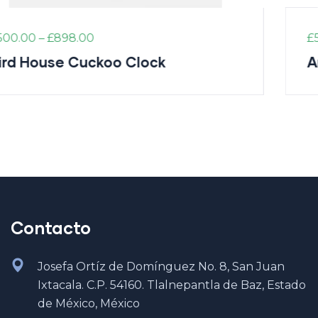
£
500.00
Aroma Diffuser Jasmine
Contacto
Josefa Ortíz de Domínguez No. 8, San Juan
Ixtacala. C.P. 54160. Tlalnepantla de Baz, Estado
de México, México