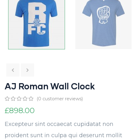
AJ Roman Wall Clock
(
0
customer reviews)
0
5
0
£
898.00
out
of
based
Excepteur sint occaecat cupidatat non
on
customer
proident sunt in culpa qui deserunt mollit
ratings