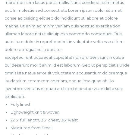
morbi non sem lacus porta mollis. Nunc condime ntum metus
eud In molestie sed consect etu Lorem ipsum dolor sit amet
conse adipisicing elit sed do incididunt ut labore et dolore
magna. Ut enim ad minim veniam quis nostrud exercita tion
ullamco laboris nisi ut aliquip exa commodo consequat. Duis
aute irure dolor in reprehenderit in voluptate velit esse cillum
dolore eu fugiat nulla pariatur.
Excepteur sint occaecat cupidatat non proident sunt in culpa
qui deserunt mollit anim id est laborum. Sed ut perspiciatis unde
omnis iste natus error sit voluptatem accusantium doloremque
laudantium, totam rem aperiam, eaque ipsa quae ab illo
inventore veritatis et quasi architecto beatae vitae dicta sunt
explicabo.
Fully lined
Lightweight knit & woven
22.5″ full length, 36″ chest, 36″ waist
Measured from Small